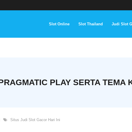
Slot Online
Slot Thailand
Judi Slot 
PRAGMATIC PLAY SERTA TEMA 
Situs Judi Slot Gacor Hari Ini