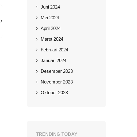
Juni 2024
Mei 2024
April 2024
Maret 2024
Februari 2024
Januari 2024
Desember 2023
November 2023
Oktober 2023
TRENDING TODAY