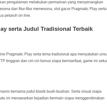
diakan pengalaman melakukan permainan yang menyenangkan
ona dan fitur-fitur memesona, slot gacor Pragmatic Play serta
a petaruh on line.
ay serta Judul Tradisional Terbaik
ne Pragmatic Play serta tema tradisional apa menyatukan uns
P tinggian dan ciri-ciri bonus siapa bermanfaat, game ini sekal
nis bersama judul klasik buah-buahan. Serta visual siapa
satu ini menawarkan kejadian bermain siapa menggembirakan