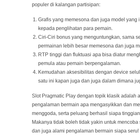
populer di kalangan partisipan:
Grafis yang memesona dan juga model yang in
kepada penglihatan para pemain.
Ciri-Ciri bonus yang menguntungkan, sama sep
permainan lebih besar memesona dan juga m
RTP tinggi dan fluktuasi apa bisa diatur meng
pemula atau pemain berpengalaman.
Kemudahan aksesibilitas dengan device selu
satu ini kapan juga dan juga dalam dimana ju
Slot Pragmatic Play dengan topik klasik adalah 
pengalaman bermain apa mengasyikkan dan meng
menggoda, serta peluang berhasil siapa tinggian
Makanya tidak boleh tidak yakin untuk mencoba s
dan juga alami pengalaman bermain siapa seru!