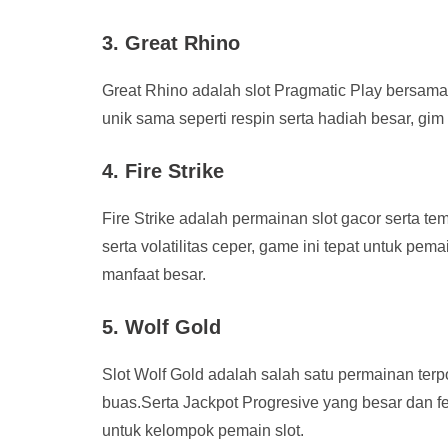
3. Great Rhino
Great Rhino adalah slot Pragmatic Play bersama t
unik sama seperti respin serta hadiah besar, g
4. Fire Strike
Fire Strike adalah permainan slot gacor serta t
serta volatilitas ceper, game ini tepat untuk pe
manfaat besar.
5. Wolf Gold
Slot Wolf Gold adalah salah satu permainan terp
buas.Serta Jackpot Progresive yang besar dan f
untuk kelompok pemain slot.