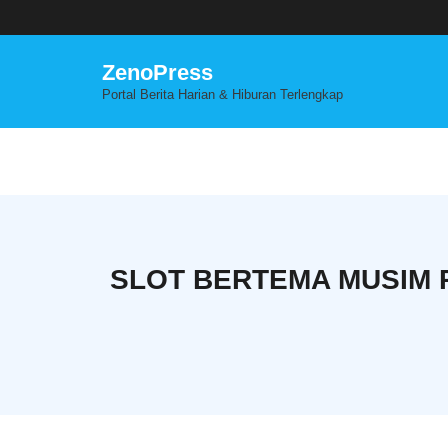
Skip
to
content
ZenoPress
Portal Berita Harian & Hiburan Terlengkap
SLOT BERTEMA MUSIM 