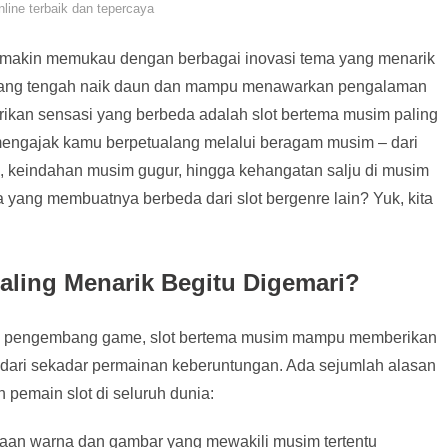
online terbaik dan tepercaya
 semakin memukau dengan berbagai inovasi tema yang menarik
p yang tengah naik daun dan mampu menawarkan pengalaman
kan sensasi yang berbeda adalah slot bertema musim paling
 mengajak kamu berpetualang melalui beragam musim – dari
 keindahan musim gugur, hingga kehangatan salju di musim
 yang membuatnya berbeda dari slot bergenre lain? Yuk, kita
aling Menarik Begitu Digemari?
tas pengembang game, slot bertema musim mampu memberikan
 dari sekadar permainan keberuntungan. Ada sejumlah alasan
 pemain slot di seluruh dunia:
an warna dan gambar yang mewakili musim tertentu