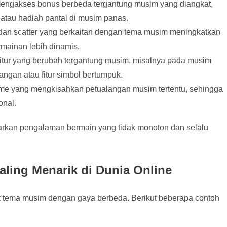
engakses bonus berbeda tergantung musim yang diangkat,
atau hadiah pantai di musim panas.
 dan scatter yang berkaitan dengan tema musim meningkatkan
ainan lebih dinamis.
 fitur yang berubah tergantung musim, misalnya pada musim
ngan atau fitur simbol bertumpuk.
game yang mengkisahkan petualangan musim tertentu, sehingga
onal.
awarkan pengalaman bermain yang tidak monoton dan selalu
ling Menarik di Dunia Online
 tema musim dengan gaya berbeda. Berikut beberapa contoh