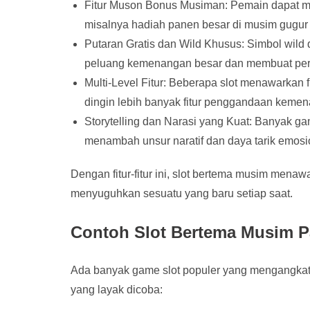
Fitur Muson Bonus Musiman: Pemain dapat m
misalnya hadiah panen besar di musim gugur 
Putaran Gratis dan Wild Khusus: Simbol wild
peluang kemenangan besar dan membuat perm
Multi-Level Fitur: Beberapa slot menawarkan
dingin lebih banyak fitur penggandaan kemena
Storytelling dan Narasi yang Kuat: Banyak 
menambah unsur naratif dan daya tarik emosi
Dengan fitur-fitur ini, slot bertema musim men
menyuguhkan sesuatu yang baru setiap saat.
Contoh Slot Bertema Musim Pa
Ada banyak game slot populer yang mengangkat
yang layak dicoba: