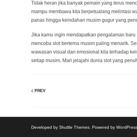
Tidak heran jika banyak pemain yang terus menc
mampu membawa kita berpetualang melintasi wa
panas hingga keindahan musim gugur yang pen
Jika kamu ingin mendapatkan pengalaman baru se
mencoba slot bertema musim paling menarik. Se
wawasan visual dan emosional kita terhadap kei
setiap musim. Mari jelajahi dunia slot yang pe
PREV
Developed by
Shuttle Themes
. Powered by
WordPres