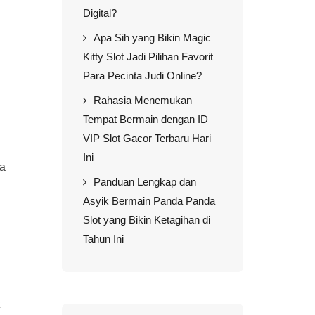
Digital?
Apa Sih yang Bikin Magic
Kitty Slot Jadi Pilihan Favorit
Para Pecinta Judi Online?
Rahasia Menemukan
Tempat Bermain dengan ID
VIP Slot Gacor Terbaru Hari
Ini
da
Panduan Lengkap dan
Asyik Bermain Panda Panda
Slot yang Bikin Ketagihan di
Tahun Ini