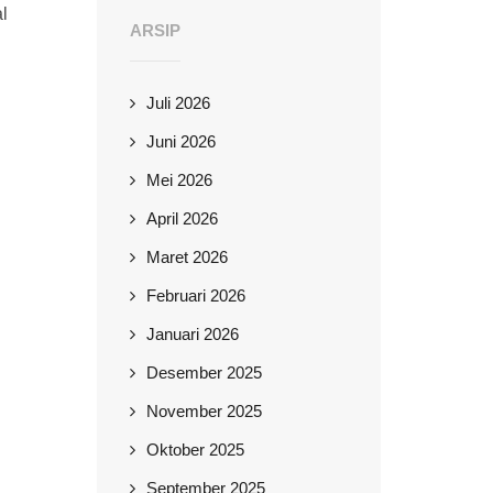
l
ARSIP
Juli 2026
Juni 2026
Mei 2026
April 2026
Maret 2026
Februari 2026
Januari 2026
Desember 2025
November 2025
Oktober 2025
September 2025