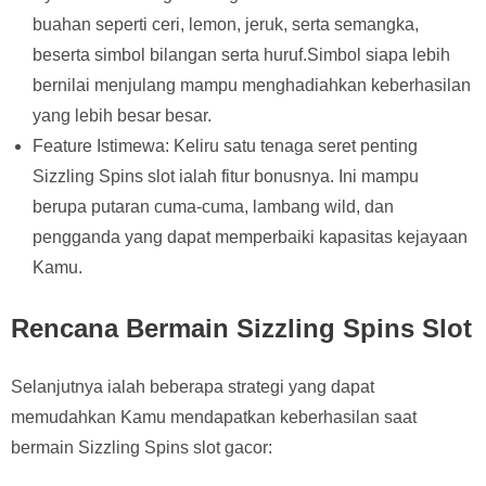
buahan seperti ceri, lemon, jeruk, serta semangka,
beserta simbol bilangan serta huruf.Simbol siapa lebih
bernilai menjulang mampu menghadiahkan keberhasilan
yang lebih besar besar.
Feature Istimewa: Keliru satu tenaga seret penting
Sizzling Spins slot ialah fitur bonusnya. Ini mampu
berupa putaran cuma-cuma, lambang wild, dan
pengganda yang dapat memperbaiki kapasitas kejayaan
Kamu.
Rencana Bermain Sizzling Spins Slot
Selanjutnya ialah beberapa strategi yang dapat
memudahkan Kamu mendapatkan keberhasilan saat
bermain Sizzling Spins slot gacor: