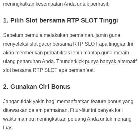
meningkatkan kesempatan Anda untuk berhasil:
1. Pilih Slot bersama RTP SLOT Tinggi
Sebelum bermula melakukan permainan, jamin guna
menyeleksi slot gacor bersama RTP SLOT apa tinggian.Ini
akan memberikan probabilitas lebih mantap guna meraih
ulang pertaruhan Anda. Thunderkick punya banyak alternatif
slot bersama RTP SLOT apa bermanfaat.
2. Gunakan Ciri Bonus
Jangan tidak yakin bagi memanfaatkan feature bonus yang
ditawarkan dalam permainan. Fitur-fitur ini banyak kali
waktu mampu meningkatkan peluang Anda untuk menang
luas.