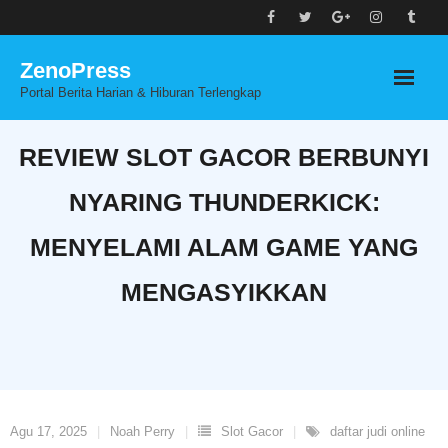
Skip
to
ZenoPress
content
Portal Berita Harian & Hiburan Terlengkap
REVIEW SLOT GACOR BERBUNYI
NYARING THUNDERKICK:
MENYELAMI ALAM GAME YANG
MENGASYIKKAN
Agu 17, 2025
Noah Perry
Slot Gacor
daftar judi online