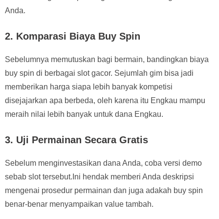
Anda.
2. Komparasi Biaya Buy Spin
Sebelumnya memutuskan bagi bermain, bandingkan biaya
buy spin di berbagai slot gacor. Sejumlah gim bisa jadi
memberikan harga siapa lebih banyak kompetisi
disejajarkan apa berbeda, oleh karena itu Engkau mampu
meraih nilai lebih banyak untuk dana Engkau.
3. Uji Permainan Secara Gratis
Sebelum menginvestasikan dana Anda, coba versi demo
sebab slot tersebut.Ini hendak memberi Anda deskripsi
mengenai prosedur permainan dan juga adakah buy spin
benar-benar menyampaikan value tambah.