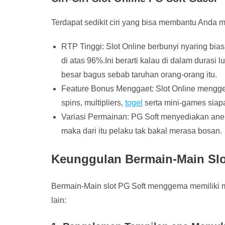
Terdapat sedikit ciri yang bisa membantu Anda m
RTP Tinggi: Slot Online berbunyi nyaring bia
di atas 96%.Ini berarti kalau di dalam duras
besar bagus sebab taruhan orang-orang itu.
Feature Bonus Menggaet: Slot Online menggem
spins, multipliers,
togel
serta mini-games siap
Variasi Permainan: PG Soft menyediakan anek
maka dari itu pelaku tak bakal merasa bosan.
Keunggulan Bermain-Main Slo
Bermain-Main slot PG Soft menggema memiliki m
lain: