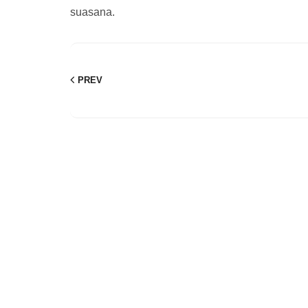
suasana.
PREV