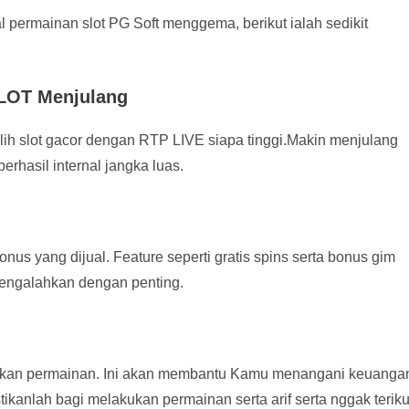
 permainan slot PG Soft menggema, berikut ialah sedikit
SLOT Menjulang
ih slot gacor dengan RTP LIVE siapa tinggi.Makin menjulang
rhasil internal jangka luas.
us yang dijual. Feature seperti gratis spins serta bonus gim
engalahkan dengan penting.
kukan permainan. Ini akan membantu Kamu menangani keuanga
ikanlah bagi melakukan permainan serta arif serta nggak teriku