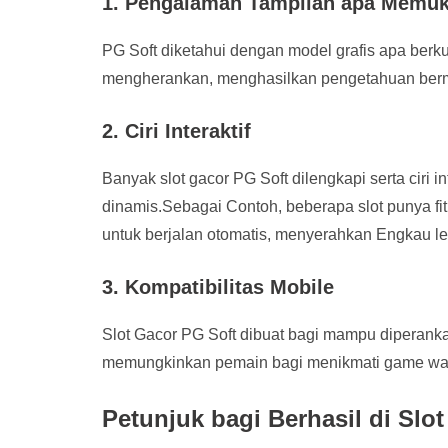
1. Pengalaman Tampilan apa Memu
PG Soft diketahui dengan model grafis apa berku
mengherankan, menghasilkan pengetahuan berm
2. Ciri Interaktif
Banyak slot gacor PG Soft dilengkapi serta ciri 
dinamis.Sebagai Contoh, beberapa slot punya f
untuk berjalan otomatis, menyerahkan Engkau leb
3. Kompatibilitas Mobile
Slot Gacor PG Soft dibuat bagi mampu diperankan
memungkinkan pemain bagi menikmati game waktu 
Petunjuk bagi Berhasil di Slo