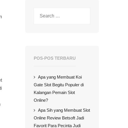
n
POS-POS TERBARU
Apa yang Membuat Koi
t
Gate Slot Begitu Populer di
i
Kalangan Pemain Slot
Online?
n
Apa Sih yang Membuat Slot
Online Review Betsoft Jadi
Favorit Para Pecinta Judi