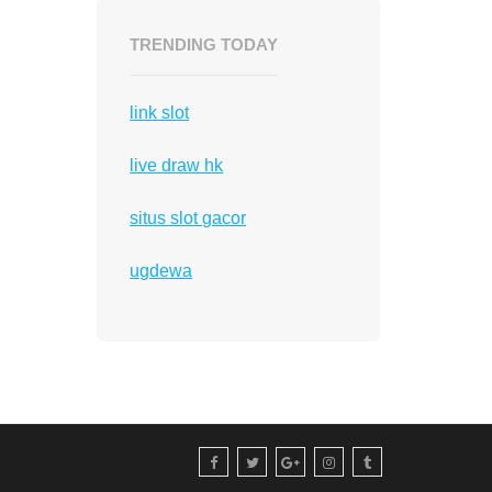
TRENDING TODAY
link slot
live draw hk
situs slot gacor
ugdewa