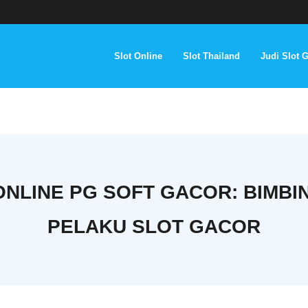
Slot Online
Slot Thailand
Judi Slot 
NLINE PG SOFT GACOR: BIMBI
PELAKU SLOT GACOR