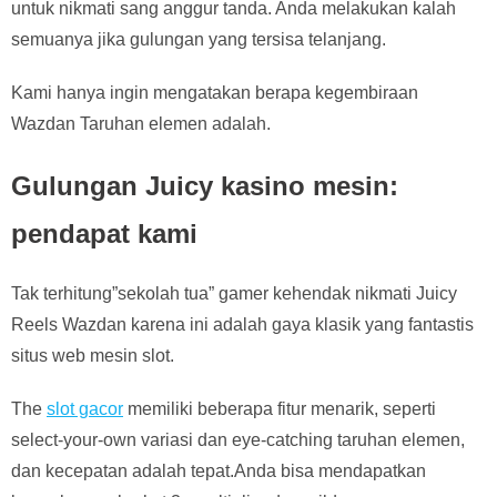
untuk nikmati sang anggur tanda. Anda melakukan kalah
semuanya jika gulungan yang tersisa telanjang.
Kami hanya ingin mengatakan berapa kegembiraan
Wazdan Taruhan elemen adalah.
Gulungan Juicy kasino mesin:
pendapat kami
Tak terhitung”sekolah tua” gamer kehendak nikmati Juicy
Reels Wazdan karena ini adalah gaya klasik yang fantastis
situs web mesin slot.
The
slot gacor
memiliki beberapa fitur menarik, seperti
select-your-own variasi dan eye-catching taruhan elemen,
dan kecepatan adalah tepat.Anda bisa mendapatkan