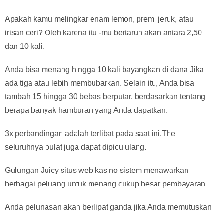
Apakah kamu melingkar enam lemon, prem, jeruk, atau
irisan ceri? Oleh karena itu -mu bertaruh akan antara 2,50
dan 10 kali.
Anda bisa menang hingga 10 kali bayangkan di dana Jika
ada tiga atau lebih membubarkan. Selain itu, Anda bisa
tambah 15 hingga 30 bebas berputar, berdasarkan tentang
berapa banyak hamburan yang Anda dapatkan.
3x perbandingan adalah terlibat pada saat ini.The
seluruhnya bulat juga dapat dipicu ulang.
Gulungan Juicy situs web kasino sistem menawarkan
berbagai peluang untuk menang cukup besar pembayaran.
Anda pelunasan akan berlipat ganda jika Anda memutuskan