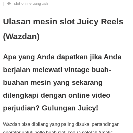
slot online uang asli
Ulasan mesin slot Juicy Reels
(Wazdan)
Apa yang Anda dapatkan jika Anda
berjalan melewati vintage buah-
buahan mesin yang sekarang
dilengkapi dengan online video
perjudian? Gulungan Juicy!
Wazdan bisa dibilang yang paling disukai pertandingan
operator untuk netto buah slot, kedua setelah Amatic.