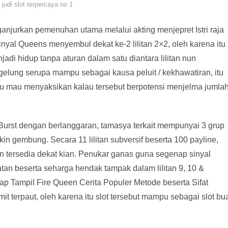
 judi slot terpercaya no 1
nganjurkan pemenuhan utama melalui akting menjepret Istri raja
inyal Queens menyembul dekat ke-2 lilitan 2×2, oleh karena itu
di hidup tanpa aturan dalam satu diantara lilitan nun
gelung serupa mampu sebagai kausa peluit / kekhawatiran, itu
 mau menyaksikan kalau tersebut berpotensi menjelma jumla
Burst dengan berlanggaran, tamasya terkait mempunyai 3 grup
in gembung. Secara 11 lilitan subversif beserta 100 payline,
 tersedia dekat kian. Penukar ganas guna segenap sinyal
atan beserta seharga hendak tampak dalam lilitan 9, 10 &
p Tampil Fire Queen Cerita Populer Metode beserta Sifat
terpaut, oleh karena itu slot tersebut mampu sebagai slot bu