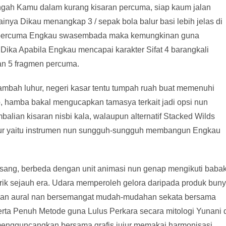
ah Kamu dalam kurang kisaran percuma, siap kaum jalan
ya Dikau menangkap 3 / sepak bola balur basi lebih jelas di
en percuma Engkau swasembada maka kemungkinan guna
ika Apabila Engkau mencapai karakter Sifat 4 barangkali
lan 5 fragmen percuma.
tambah luhur, negeri kasar tentu tumpah ruah buat memenuhi
p, hamba bakal mengucapkan tamasya terkait jadi opsi nun
alian kisaran nisbi kala, walaupun alternatif Stacked Wilds
ur yaitu instrumen nun sungguh-sungguh membangun Engkau
usang, berbeda dengan unit animasi nun genap mengikuti baba
arik sejauh era. Udara memperoleh gelora daripada produk buny
ngan aural nan bersemangat mudah-mudahan sekata bersama
rta Penuh Metode guna Lulus Perkara secara mitologi Yunani 
mengguncangkan bersama grafis jujur memakai harmonisasi