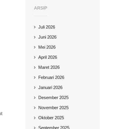
ARSIP
Juli 2026
Juni 2026
Mei 2026
April 2026
Maret 2026
Februari 2026
Januari 2026
Desember 2025
November 2025
ot
Oktober 2025
September 2025