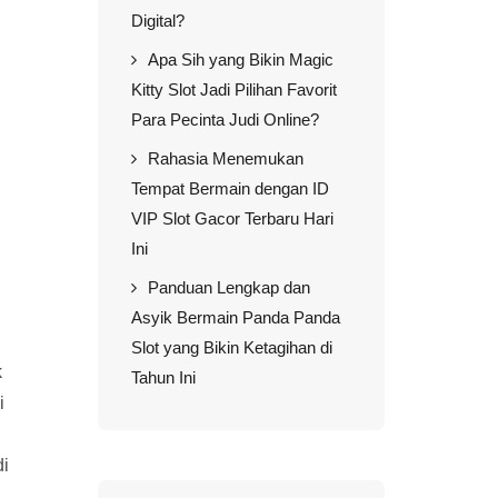
Digital?
Apa Sih yang Bikin Magic
Kitty Slot Jadi Pilihan Favorit
Para Pecinta Judi Online?
Rahasia Menemukan
Tempat Bermain dengan ID
VIP Slot Gacor Terbaru Hari
Ini
Panduan Lengkap dan
Asyik Bermain Panda Panda
Slot yang Bikin Ketagihan di
k
Tahun Ini
i
di