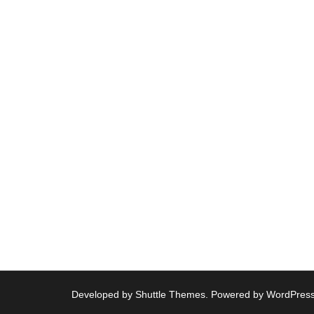
Developed by
Shuttle Themes
. Powered by
WordPres