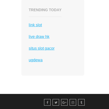
TRENDING TODAY
link slot
live draw hk
situs slot gacor
ugdewa