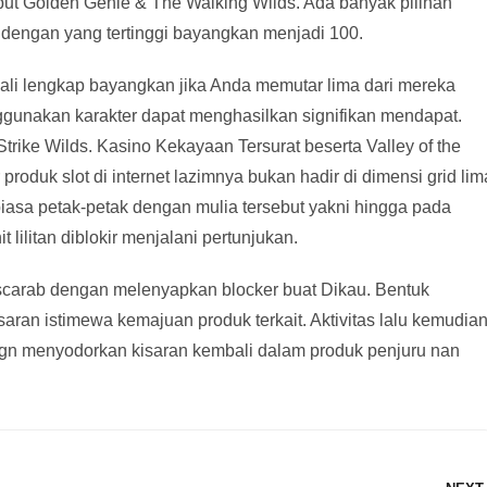
but Golden Genie & The Walking Wilds. Ada banyak pilihan
, dengan yang tertinggi bayangkan menjadi 100.
kali lengkap bayangkan jika Anda memutar lima dari mereka
nggunakan karakter dapat menghasilkan signifikan mendapat.
trike Wilds. Kasino Kekayaan Tersurat beserta Valley of the
oduk slot di internet lazimnya bukan hadir di dimensi grid lim
iasa petak-petak dengan mulia tersebut yakni hingga pada
lilitan diblokir menjalani pertunjukan.
scarab dengan melenyapkan blocker buat Dikau. Bentuk
aran istimewa kemajuan produk terkait. Aktivitas lalu kemudia
 dgn menyodorkan kisaran kembali dalam produk penjuru nan