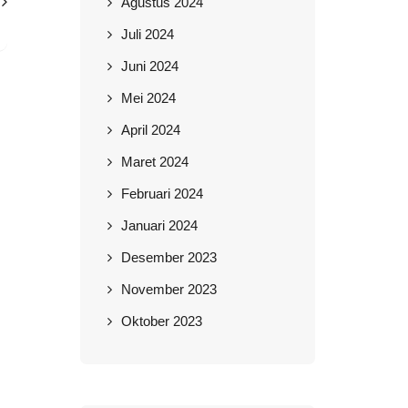
Agustus 2024
Juli 2024
Juni 2024
Mei 2024
April 2024
Maret 2024
Februari 2024
Januari 2024
Desember 2023
November 2023
Oktober 2023